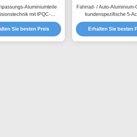
passungs-Aluminiumteile
Fahrrad- / Auto-Aluminium-
isionstechnik mit IPQC-
kundenspezifische 5-A
ion und Unterstützung der
Bearbeitete Teile
alten Sie besten Preis
leinserienproduktion
Erhalten Sie besten P