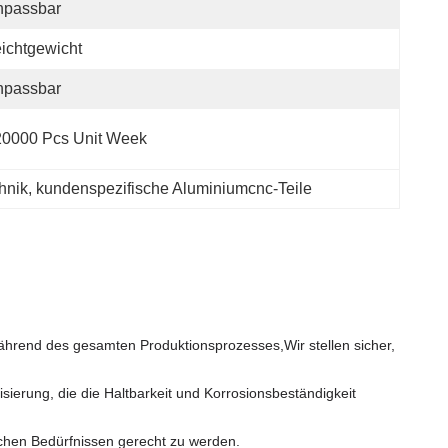
npassbar
ichtgewicht
npassbar
20000 Pcs Unit Week
hnik
, 
kundenspezifische Aluminiumcnc-Teile
während des gesamten Produktionsprozesses,Wir stellen sicher,
ierung, die die Haltbarkeit und Korrosionsbeständigkeit
ischen Bedürfnissen gerecht zu werden.