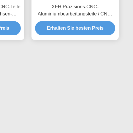
CNC-Teile
XFH Präzisions-CNC-
chsen-
Aluminiumbearbeitungsteile / CNC-
Dreh-Fräsen-Bohrlösungen
reis
Erhalten Sie besten Preis