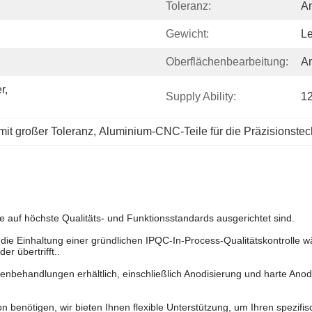
Toleranz:
A
Gewicht:
Le
Oberflächenbearbeitung:
A
, 
Supply Ability:
1
it großer Toleranz
, 
Aluminium-CNC-Teile für die Präzisionstec
 auf höchste Qualitäts- und Funktionsstandards ausgerichtet sind.
 die Einhaltung einer gründlichen IPQC-In-Process-Qualitätskontrolle 
r übertrifft..
behandlungen erhältlich, einschließlich Anodisierung und harte Anodis
ion benötigen, wir bieten Ihnen flexible Unterstützung, um Ihren spezif