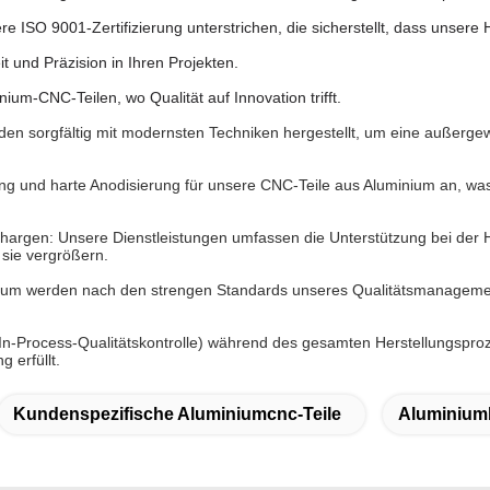
 ISO 9001-Zertifizierung unterstrichen, die sicherstellt, dass unsere H
 und Präzision in Ihren Projekten.
ium-CNC-Teilen, wo Qualität auf Innovation trifft.
en sorgfältig mit modernsten Techniken hergestellt, um eine außergew
g und harte Anodisierung für unsere CNC-Teile aus Aluminium an, was 
 Chargen: Unsere Dienstleistungen umfassen die Unterstützung bei der H
 sie vergrößern.
inium werden nach den strengen Standards unseres Qualitätsmanagemen
In-Process-Qualitätskontrolle) während des gesamten Herstellungspro
 erfüllt.
Kundenspezifische Aluminiumcnc-Teile
Aluminiumb