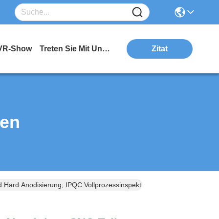
VR-Show
Treten Sie Mit Uns In Verbindung
Zitat
ten
 Hard Anodisierung, IPQC Vollprozessinspektion, ISO 9001-Zertifiziert